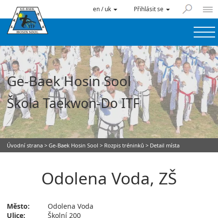
en / uk
Přihlásit se
Ge-Baek Hosin Sool
Škola Taekwon-Do ITF
Úvodní strana
>
Ge-Baek Hosin Sool
>
Rozpis tréninků
> Detail místa
Odolena Voda, ZŠ
Město:
Odolena Voda
Ulice:
Školní 200