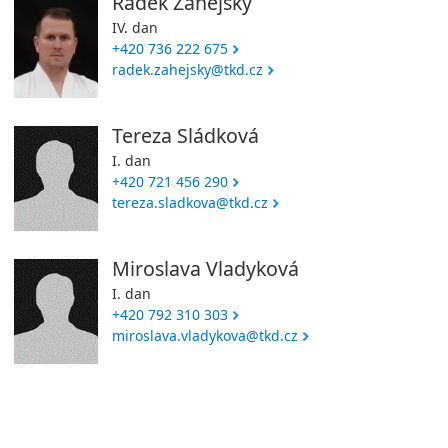
Radek Záhejský
IV. dan
+420 736 222 675
radek.zahejsky@tkd.cz
Tereza Sládková
I. dan
+420 721 456 290
tereza.sladkova@tkd.cz
Miroslava Vladyková
I. dan
+420 792 310 303
miroslava.vladykova@tkd.cz