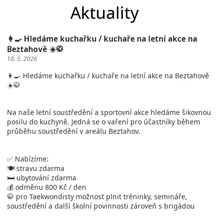
Aktuality
👩‍🍳 Hledáme kuchařku / kuchaře na letní akce na
Beztahově ☀️🥋
18. 5. 2026
👩‍🍳 Hledáme kuchařku / kuchaře na letní akce na Beztahově
☀️🥋
Na naše letní soustředění a sportovní akce hledáme šikovnou
posilu do kuchyně. Jedná se o vaření pro účastníky během
průběhu soustředění v areálu Beztahov.
✅ Nabízíme:
🍽️ stravu zdarma
🛏️ ubytování zdarma
💰 odměnu 800 Kč / den
🥋 pro Taekwondisty možnost plnit tréninky, semináře,
soustředění a další školní povinnosti zároveň s brigádou