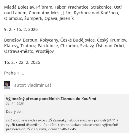
Mladá Boleslav, Příbram, Tábor, Prachatice, Strakonice, Ústí
nad Labem, Chomutov, Most, Jičín, Rychnov nad Kněžnou,
Olomouc, Šumperk, Opava, Jeseník
9. 2. - 15. 2. 2026
Benešov, Beroun, Rokycany, České Budějovice, Český Krumlov,
Klatovy, Trutnov, Pardubice, Chrudim, Svitavy, Ústí nad Orlicí,
Ostrava-město, Prostějov
16. 2. - 22. 2. 2026
Praha 1 ...
autor: Vladimír Laš
Výjimečný přesun pondělních Zásmuk do Kouřimi
21. 11. 2025
Dobrý den,
z důvodu jiné školní akce v ZŠ Zásmuky nebude možné v pondělí (24.11.)
využít tamní tělocvičnu. Pondělní trénink taekwonda se proto výjimečně
přesouvá do ZŠ v Kouřimi, v čase 16:40–17:45.