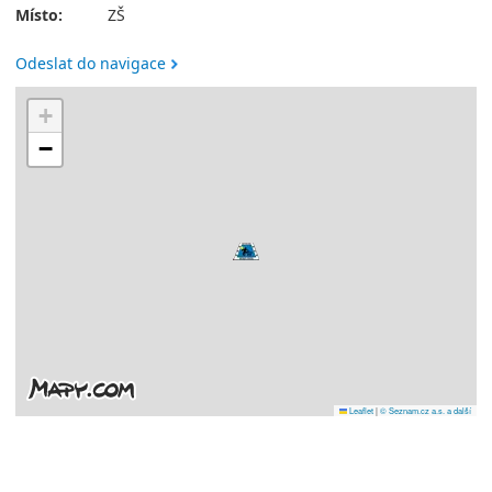
Místo:
ZŠ
Odeslat do navigace
+
−
Leaflet
|
© Seznam.cz a.s. a další