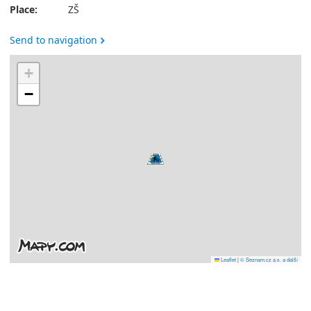
Place:
ZŠ
Send to navigation
+
−
Leaflet
|
© Seznam.cz a.s. a další