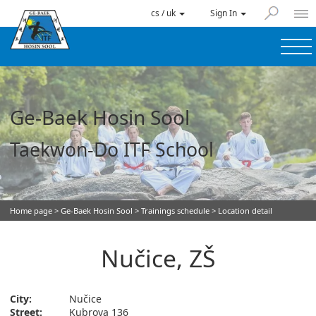
cs / uk
Sign In
Ge-Baek Hosin Sool
Taekwon-Do ITF School
Home page
>
Ge-Baek Hosin Sool
>
Trainings schedule
> Location detail
Nučice, ZŠ
City:
Nučice
Street:
Kubrova 136