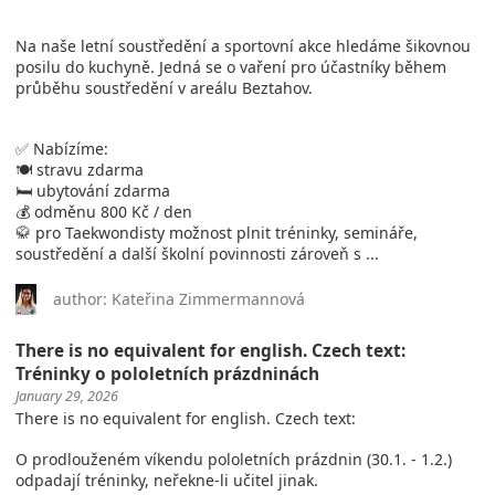
Na naše letní soustředění a sportovní akce hledáme šikovnou
posilu do kuchyně. Jedná se o vaření pro účastníky během
průběhu soustředění v areálu Beztahov.
✅ Nabízíme:
🍽️ stravu zdarma
🛏️ ubytování zdarma
💰 odměnu 800 Kč / den
🥋 pro Taekwondisty možnost plnit tréninky, semináře,
soustředění a další školní povinnosti zároveň s ...
author: Kateřina Zimmermannová
There is no equivalent for english. Czech text:
Tréninky o pololetních prázdninách
January 29, 2026
There is no equivalent for english. Czech text:
O prodlouženém víkendu pololetních prázdnin (30.1. - 1.2.)
odpadají tréninky, neřekne-li učitel jinak.