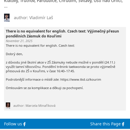
Klatovy, Trutnov, Pardubice, Chrudim, Svitavy, Ústí nad Orlicí,
...
author: Vladimír Laš
There is no equivalent for english. Czech text: Výjimečný přesun
pondělních Zásmuk do Kouřimi
November 21, 2025
There is no equivalent for english. Czech text:
Dobrý den,
z důvodu jiné školní akce v ZŠ Zásmuky nebude možné v pondělí (24.11.)
využít tamní tělocvičnu. Pondělní trénink taekwonda se proto výjimečně
přesouvá do ZŠ v Kouřimi, v čase 16:40–17:45.
Podrobnější informace o místě zde: https://www.tkd.cz/kourim
Omlouvám se za komplikace a děkuji za pochopení.
author: Marcela Minaříková
Follow us
Share this Page