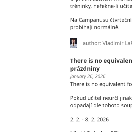
tréninky, neřekne-li učite
Na Campanusu čtvrteční t
probíhají normálně.
author: Vladimír La
There is no equivalent
prázdniny
January 26, 2026
There is no equivalent fo
Pokud učitel neurčí jinak
odpadají dle tohoto soup
2. 2. - 8. 2. 2026