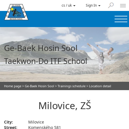
cs / uk
Sign In
Ge-Baek Hosin Sool
Taekwon-Do ITF School
Home page
>
Ge-Baek Hosin Sool
>
Trainings schedule
> Location detail
Milovice, ZŠ
City:
Milovice
Street:
Komenského 581