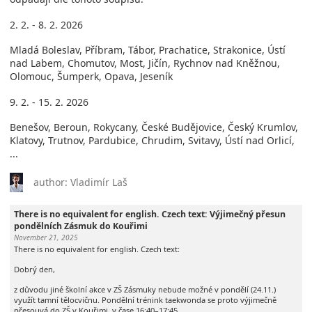
2. 2. - 8. 2. 2026
Mladá Boleslav, Příbram, Tábor, Prachatice, Strakonice, Ústí
nad Labem, Chomutov, Most, Jičín, Rychnov nad Kněžnou,
Olomouc, Šumperk, Opava, Jeseník
9. 2. - 15. 2. 2026
Benešov, Beroun, Rokycany, České Budějovice, Český Krumlov,
Klatovy, Trutnov, Pardubice, Chrudim, Svitavy, Ústí nad Orlicí,
...
author: Vladimír Laš
There is no equivalent for english. Czech text: Výjimečný přesun
pondělních Zásmuk do Kouřimi
November 21, 2025
There is no equivalent for english. Czech text:
Dobrý den,
z důvodu jiné školní akce v ZŠ Zásmuky nebude možné v pondělí (24.11.)
využít tamní tělocvičnu. Pondělní trénink taekwonda se proto výjimečně
přesouvá do ZŠ v Kouřimi, v čase 16:40–17:45.