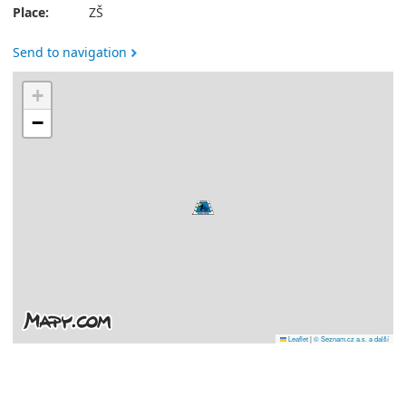
Place:
ZŠ
Send to navigation
+
−
Leaflet
|
© Seznam.cz a.s. a další