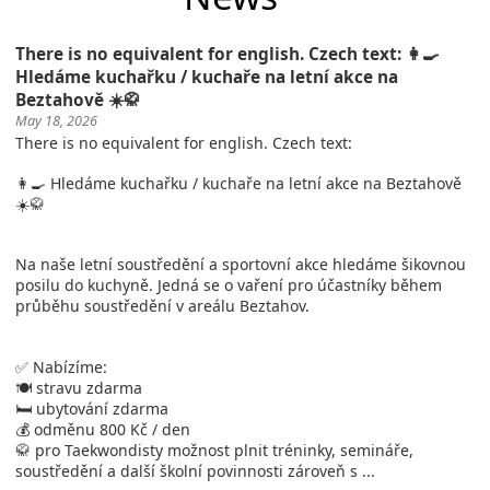
There is no equivalent for english. Czech text: 👩‍🍳
Hledáme kuchařku / kuchaře na letní akce na
Beztahově ☀️🥋
May 18, 2026
There is no equivalent for english. Czech text:
👩‍🍳 Hledáme kuchařku / kuchaře na letní akce na Beztahově
☀️🥋
Na naše letní soustředění a sportovní akce hledáme šikovnou
posilu do kuchyně. Jedná se o vaření pro účastníky během
průběhu soustředění v areálu Beztahov.
✅ Nabízíme:
🍽️ stravu zdarma
🛏️ ubytování zdarma
💰 odměnu 800 Kč / den
🥋 pro Taekwondisty možnost plnit tréninky, semináře,
soustředění a další školní povinnosti zároveň s ...