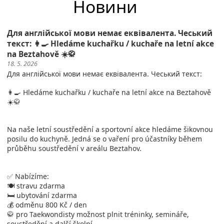
Новини
Для англійської мови немає еквівалента. Чеський
текст: 👩‍🍳 Hledáme kuchařku / kuchaře na letní akce
na Beztahově ☀️🥋
18. 5. 2026
Для англійської мови немає еквівалента. Чеський текст:
👩‍🍳 Hledáme kuchařku / kuchaře na letní akce na Beztahově
☀️🥋
Na naše letní soustředění a sportovní akce hledáme šikovnou
posilu do kuchyně. Jedná se o vaření pro účastníky během
průběhu soustředění v areálu Beztahov.
✅ Nabízíme:
🍽️ stravu zdarma
🛏️ ubytování zdarma
💰 odměnu 800 Kč / den
🥋 pro Taekwondisty možnost plnit tréninky, semináře,
soustředění a další školní ...