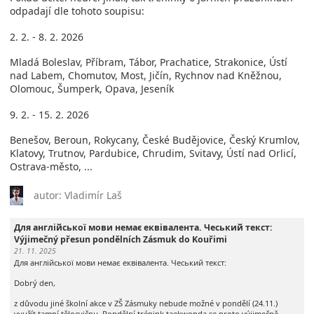
odpadají dle tohoto soupisu:
2. 2. - 8. 2. 2026
Mladá Boleslav, Příbram, Tábor, Prachatice, Strakonice, Ústí
nad Labem, Chomutov, Most, Jičín, Rychnov nad Kněžnou,
Olomouc, Šumperk, Opava, Jeseník
9. 2. - 15. 2. 2026
Benešov, Beroun, Rokycany, České Budějovice, Český Krumlov,
Klatovy, Trutnov, Pardubice, Chrudim, Svitavy, Ústí nad Orlicí,
Ostrava-město, ...
autor: Vladimír Laš
Для англійської мови немає еквівалента. Чеський текст:
Výjimečný přesun pondělních Zásmuk do Kouřimi
21. 11. 2025
Для англійської мови немає еквівалента. Чеський текст:
Dobrý den,
z důvodu jiné školní akce v ZŠ Zásmuky nebude možné v pondělí (24.11.)
využít tamní tělocvičnu. Pondělní trénink taekwonda se proto výjimečně