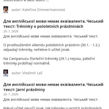
autor: Kateřina Zimmermannová
Для англійської мови немає еквівалента. Чеський
текст: Tréninky o pololetních prázdninách
29. 1. 2026
Для англійської мови немає еквівалента. Чеський текст:
O prodlouženém víkendu pololetních prázdnin (30.1. - 1.2.)
odpadají tréninky, neřekne-li učitel jinak.
Na Campanusu čtvrteční tréninky (29.1.) nejsou, páteční
tréninky probíhají normálně.
autor: Vladimír Laš
Для англійської мови немає еквівалента. Чеський
текст: Jarní prázdniny
26. 1. 2026
Для англійської мови немає еквівалента. Чеський текст:
Pokud učitel neurčí jinak, tak tréninky o jarních prázdninách