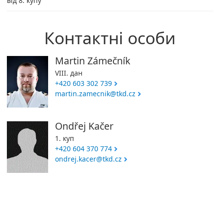
від 8. купу
Контактні особи
Martin Zámečník
VIII. дан
+420 603 302 739
martin.zamecnik@tkd.cz
Ondřej Kačer
1. куп
+420 604 370 774
ondrej.kacer@tkd.cz