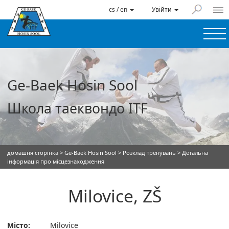
cs / en
Увійти
Ge-Baek Hosin Sool
Школа таеквондо ITF
домашня сторінка
>
Ge-Baek Hosin Sool
>
Розклад тренувань
> Детальна
інформація про місцезнаходження
Milovice, ZŠ
Місто:
Milovice