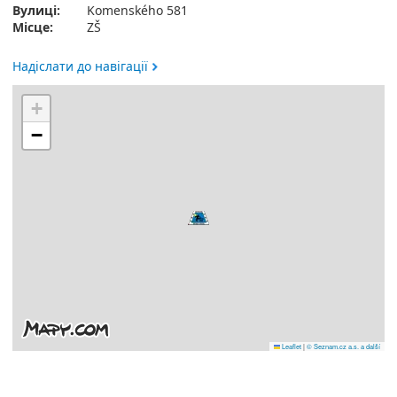
Вулиці:
Komenského 581
Місце:
ZŠ
Надіслати до навігації
+
−
Leaflet
|
© Seznam.cz a.s. a další