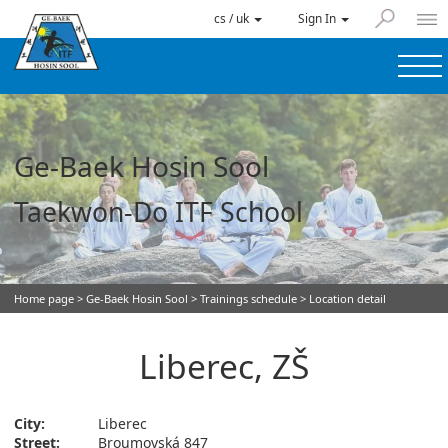
cs / uk
Sign In
Ge-Baek Hosin Sool
Taekwon-Do ITF School
Home page
>
Ge-Baek Hosin Sool
>
Trainings schedule
> Location detail
Liberec, ZŠ
City:
Liberec
Street:
Broumovská 847