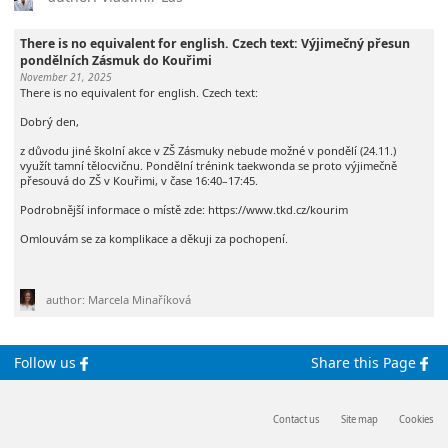
There is no equivalent for english. Czech text: Výjimečný přesun
pondělních Zásmuk do Kouřimi
November 21, 2025
There is no equivalent for english. Czech text:
Dobrý den,
z důvodu jiné školní akce v ZŠ Zásmuky nebude možné v pondělí (24.11.)
využít tamní tělocvičnu. Pondělní trénink taekwonda se proto výjimečně
přesouvá do ZŠ v Kouřimi, v čase 16:40–17:45.
Podrobnější informace o místě zde: https://www.tkd.cz/kourim
Omlouvám se za komplikace a děkuji za pochopení.
author: Marcela Minaříková
Follow us
Share this Page
Contact us
Site map
Cookies