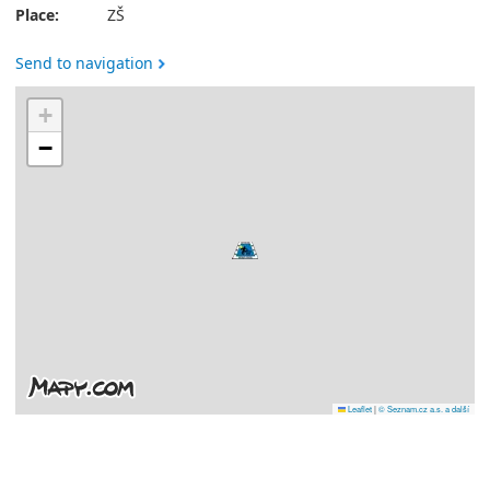
Place:
ZŠ
Send to navigation
+
−
Leaflet
|
© Seznam.cz a.s. a další