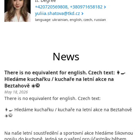
II. Degree
+420720569808, +380971658182
yuliia.shatova@tkd.cz
language: ukrainian, english, czech, russian
News
There is no equivalent for english. Czech text: 👩‍🍳
Hledáme kuchařku / kuchaře na letní akce na
Beztahově ☀️🥋
May 18, 2026
There is no equivalent for english. Czech text:
👩‍🍳 Hledáme kuchařku / kuchaře na letní akce na Beztahově
☀️🥋
Na naše letní soustředění a sportovní akce hledáme šikovnou
posilu do kuchyně. Jedná se o vaření pro účastníky během