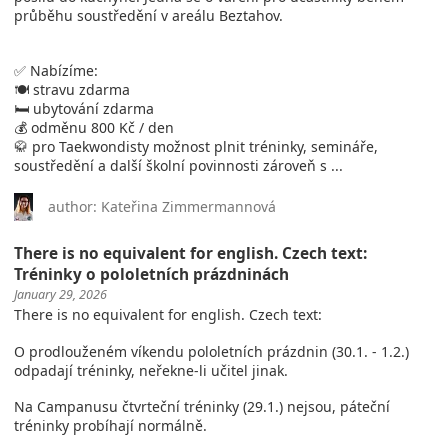
průběhu soustředění v areálu Beztahov.
✅ Nabízíme:
🍽️ stravu zdarma
🛏️ ubytování zdarma
💰 odměnu 800 Kč / den
🥋 pro Taekwondisty možnost plnit tréninky, semináře,
soustředění a další školní povinnosti zároveň s ...
author: Kateřina Zimmermannová
There is no equivalent for english. Czech text:
Tréninky o pololetních prázdninách
January 29, 2026
There is no equivalent for english. Czech text:
O prodlouženém víkendu pololetních prázdnin (30.1. - 1.2.)
odpadají tréninky, neřekne-li učitel jinak.
Na Campanusu čtvrteční tréninky (29.1.) nejsou, páteční
tréninky probíhají normálně.