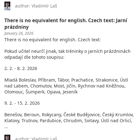
author: Vladimír Laš
There is no equivalent for english. Czech text: Jarní
prázdniny
January 26, 2026
There is no equivalent for english. Czech text:
Pokud učitel neurčí jinak, tak tréninky o jarních prázdninách
odpadají dle tohoto soupisu:
2. 2. - 8. 2. 2026
Mladá Boleslav, Příbram, Tábor, Prachatice, Strakonice, Ústí
nad Labem, Chomutov, Most, Jičín, Rychnov nad Kněžnou,
Olomouc, Šumperk, Opava, Jeseník
9. 2. - 15. 2. 2026
Benešov, Beroun, Rokycany, České Budějovice, Český Krumlov,
Klatovy, Trutnov, Pardubice, Chrudim, Svitavy, Ústí nad Orlicí,
...
author: Vladimír Laš