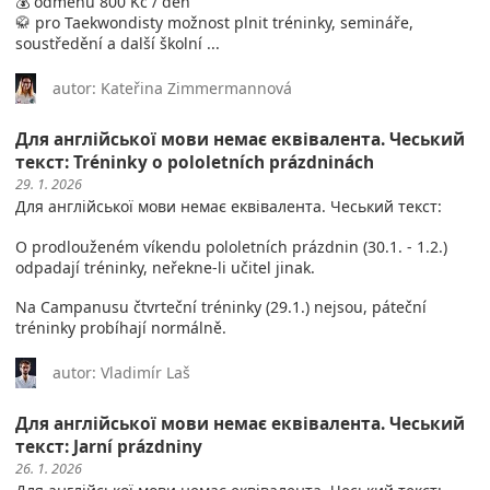
💰 odměnu 800 Kč / den
🥋 pro Taekwondisty možnost plnit tréninky, semináře,
soustředění a další školní ...
autor: Kateřina Zimmermannová
Для англійської мови немає еквівалента. Чеський
текст: Tréninky o pololetních prázdninách
29. 1. 2026
Для англійської мови немає еквівалента. Чеський текст:
O prodlouženém víkendu pololetních prázdnin (30.1. - 1.2.)
odpadají tréninky, neřekne-li učitel jinak.
Na Campanusu čtvrteční tréninky (29.1.) nejsou, páteční
tréninky probíhají normálně.
autor: Vladimír Laš
Для англійської мови немає еквівалента. Чеський
текст: Jarní prázdniny
26. 1. 2026