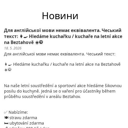
Новини
Для англійської мови немає еквівалента. Чеський
текст: 👩‍🍳 Hledáme kuchařku / kuchaře na letní akce
na Beztahově ☀️🥋
18. 5. 2026
Для англійської мови немає еквівалента. Чеський текст:
👩‍🍳 Hledáme kuchařku / kuchaře na letní akce na Beztahově
☀️🥋
Na naše letní soustředění a sportovní akce hledáme šikovnou
posilu do kuchyně. Jedná se o vaření pro účastníky během
průběhu soustředění v areálu Beztahov.
✅ Nabízíme:
🍽️ stravu zdarma
🛏️ ubytování zdarma