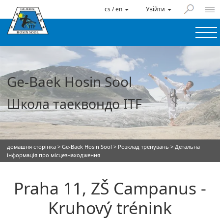
cs / en
Увійти
Ge-Baek Hosin Sool
Школа таеквондо ITF
домашня сторінка
>
Ge-Baek Hosin Sool
>
Розклад тренувань
> Детальна
інформація про місцезнаходження
Praha 11, ZŠ Campanus -
Kruhový trénink