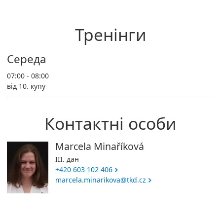
Тренінги
Середа
07:00 - 08:00
від 10. купу
Контактні особи
Marcela Minaříková
III. дан
+420 603 102 406
marcela.minarikova@tkd.cz