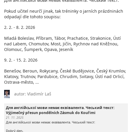
Для англійської мови немає еквівалента. Чеський текст:
Pokud učitel neurčí jinak, tak tréninky o jarních prázdninách
odpadají dle tohoto soupisu:
2. 2. - 8. 2. 2026
Mladá Boleslav, Příbram, Tábor, Prachatice, Strakonice, Ústí
nad Labem, Chomutov, Most, Jičín, Rychnov nad Kněžnou,
Olomouc, Šumperk, Opava, Jeseník
9. 2. - 15. 2. 2026
Benešov, Beroun, Rokycany, České Budějovice, Český Krumlov,
Klatovy, Trutnov, Pardubice, Chrudim, Svitavy, Ústí nad Orlicí,
Ostrava-město, ...
autor: Vladimír Laš
Для англійської мови немає еквівалента. Чеський текст:
Výjimečný přesun pondělních Zásmuk do Kouřimi
21. 11. 2025
Для англійської мови немає еквівалента. Чеський текст:
Dobrý den,