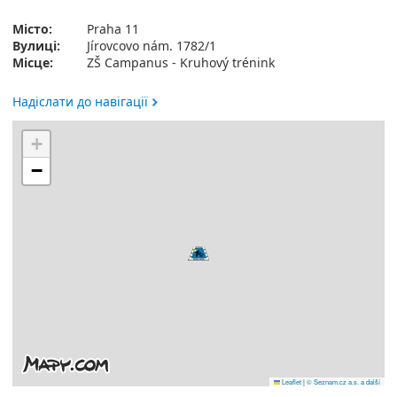
Місто:
Praha 11
Вулиці:
Jírovcovo nám. 1782/1
Місце:
ZŠ Campanus - Kruhový trénink
Надіслати до навігації
+
−
Leaflet
|
© Seznam.cz a.s. a další