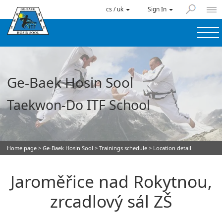
cs / uk
Sign In
Ge-Baek Hosin Sool
Taekwon-Do ITF School
Home page
>
Ge-Baek Hosin Sool
>
Trainings schedule
> Location detail
Jaroměřice nad Rokytnou,
zrcadlový sál ZŠ