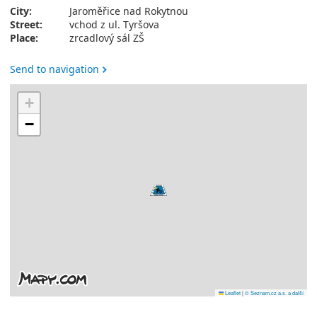
City:
Jaroměřice nad Rokytnou
Street:
vchod z ul. Tyršova
Place:
zrcadlový sál ZŠ
Send to navigation
+
−
Leaflet
|
© Seznam.cz a.s. a další