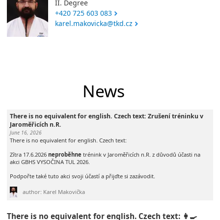
II. Degree
+420 725 603 083
karel.makovicka@tkd.cz
News
There is no equivalent for english. Czech text: Zrušení tréninku v
Jaroměřicích n.R.
June 16, 2026
There is no equivalent for english. Czech text:
Zítra 17.6.2026
neproběhne
trénink v Jaroměřicích n.R. z důvodů účasti na
akci GBHS VYSOČINA TUL 2026.
Podpořte také tuto akci svoji účastí a přijďte si zazávodit.
author: Karel Makovička
There is no equivalent for english. Czech text: 👩‍🍳