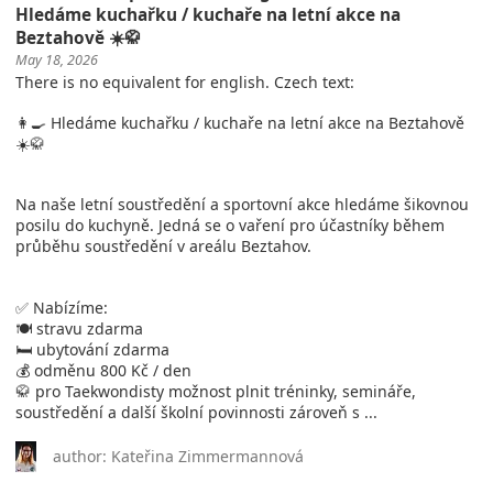
Hledáme kuchařku / kuchaře na letní akce na
Beztahově ☀️🥋
May 18, 2026
There is no equivalent for english. Czech text:
👩‍🍳 Hledáme kuchařku / kuchaře na letní akce na Beztahově
☀️🥋
Na naše letní soustředění a sportovní akce hledáme šikovnou
posilu do kuchyně. Jedná se o vaření pro účastníky během
průběhu soustředění v areálu Beztahov.
✅ Nabízíme:
🍽️ stravu zdarma
🛏️ ubytování zdarma
💰 odměnu 800 Kč / den
🥋 pro Taekwondisty možnost plnit tréninky, semináře,
soustředění a další školní povinnosti zároveň s ...
author: Kateřina Zimmermannová