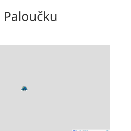
a Paloučku
Leaflet
|
© Seznam.cz a.s. a další