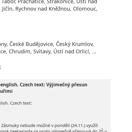
 Tábor, Prachatice, Strakonice, Ústí nad
 Jičín, Rychnov nad Kněžnou, Olomouc,
ny, České Budějovice, Český Krumlov,
e, Chrudim, Svitavy, Ústí nad Orlicí, ...
š
 english. Czech text: Výjimečný přesun
uřimi
lish. Czech text:
Š Zásmuky nebude možné v pondělí (24.11.) využít
rénink taekwonda se proto výjimečně přesouvá do ZŠ v