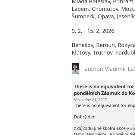
Mladá Boleslav, Příbram,
Labem, Chomutov, Most,
Šumperk, Opava, Jeseník
9. 2. - 15. 2. 2026
Benešov, Beroun, Rokyca
Klatovy, Trutnov, Pardubic
author: Vladimír La
There is no equivalent for
pondělních Zásmuk do Ko
November 21, 2025
There is no equivalent for eng
Dobrý den,
z důvodu jiné školní akce v Z
tamní tělocvičnu. Pondělní t