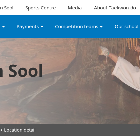
n Sool
Sports Centre
Media
About Taekwon-do
s
Payments
Competition teams
Our school
 Sool
> Location detail