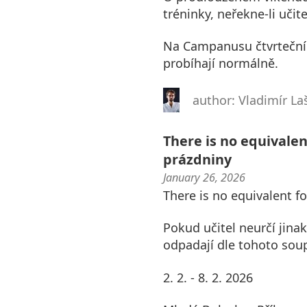
tréninky, neřekne-li učite
Na Campanusu čtvrteční t
probíhají normálně.
author: Vladimír La
There is no equivalent
prázdniny
January 26, 2026
There is no equivalent fo
Pokud učitel neurčí jinak
odpadají dle tohoto soup
2. 2. - 8. 2. 2026