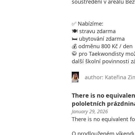
soustředění v areálu Bez
✅ Nabízíme:
🍽️ stravu zdarma
🛏️ ubytování zdarma
💰 odměnu 800 Kč / den
🥋 pro Taekwondisty možn
další školní povinnosti zá
author: Kateřina 
There is no equivalen
pololetních prázdnin
January 29, 2026
There is no equivalent fo
O prodlouženém víkendu p