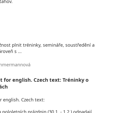
tahov.
ost plnit tréninky, semináře, soustředění a
roveň s ...
Zimmermannová
t for english. Czech text: Tréninky o
ách
r english. Czech text:
ololetních prázdnin (30.1. - 1.2.) odpadají