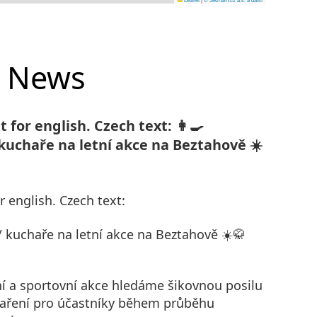
News
 for english. Czech text: 👩‍🍳
uchaře na letní akce na Beztahově ☀️
r english. Czech text:
 kuchaře na letní akce na Beztahově ☀️🥋
ní a sportovní akce hledáme šikovnou posilu
vaření pro účastníky během průběhu