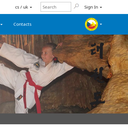
cs / uk
Sign In
Contacts