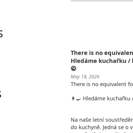
s
There is no equivalent
Hledáme kuchařku / k
🥋
May 18, 2026
There is no equivalent fo
s
👩‍🍳 Hledáme kuchařku /
Na naše letní soustředě
do kuchyně. Jedná se o 