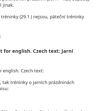
l jinak.
réninky (29.1.) nejsou, páteční tréninky
š
 for english. Czech text: Jarní
r english. Czech text:
, tak tréninky o jarních prázdninách
isu: