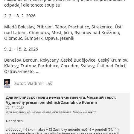
odpadají dle tohoto soupisu:
2. 2. - 8. 2. 2026
Mladá Boleslav, Příbram, Tábor, Prachatice, Strakonice, Ústí
nad Labem, Chomutov, Most, Jičín, Rychnov nad Kněžnou,
Olomouc, Šumperk, Opava, Jeseník
9. 2. - 15. 2. 2026
Benešov, Beroun, Rokycany, České Budějovice, Český Krumlov,
Klatovy, Trutnov, Pardubice, Chrudim, Svitavy, Ústí nad Orlicí,
Ostrava-město, ...
autor: Vladimír Laš
Для англійської мови немає еквівалента. Чеський текст:
Výjimečný přesun pondělních Zásmuk do Kouřimi
21. 11. 2025
Для англійської мови немає еквівалента. Чеський текст:
Dobrý den,
z důvodu jiné školní akce v ZŠ Zásmuky nebude možné v pondělí (24.11.)
využít tamní tělocvičnu. Pondělní trénink taekwonda se proto výjimečně