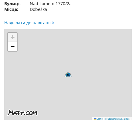
Вулиці:
Nad Lomem 1770/2a
Місце:
Dobeška
Надіслати до навігації
+
−
Leaflet
|
© Seznam.cz a.s. a další