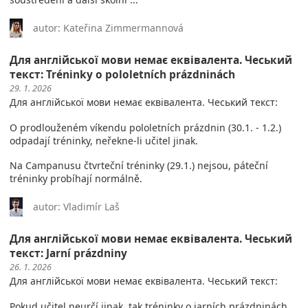
autor: Kateřina Zimmermannová
Для англійської мови немає еквівалента. Чеський
текст: Tréninky o pololetních prázdninách
29. 1. 2026
Для англійської мови немає еквівалента. Чеський текст:
O prodlouženém víkendu pololetních prázdnin (30.1. - 1.2.)
odpadají tréninky, neřekne-li učitel jinak.
Na Campanusu čtvrteční tréninky (29.1.) nejsou, páteční
tréninky probíhají normálně.
autor: Vladimír Laš
Для англійської мови немає еквівалента. Чеський
текст: Jarní prázdniny
26. 1. 2026
Для англійської мови немає еквівалента. Чеський текст:
Pokud učitel neurčí jinak, tak tréninky o jarních prázdninách