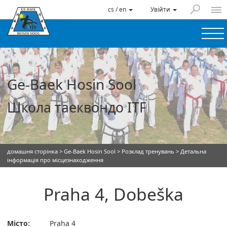
cs / en
Увійти
Ge-Baek Hosin Sool
Школа таеквондо ITF
домашня сторінка
>
Ge-Baek Hosin Sool
>
Розклад тренувань
> Детальна
інформація про місцезнаходження
Praha 4, Dobeška
Місто:
Praha 4