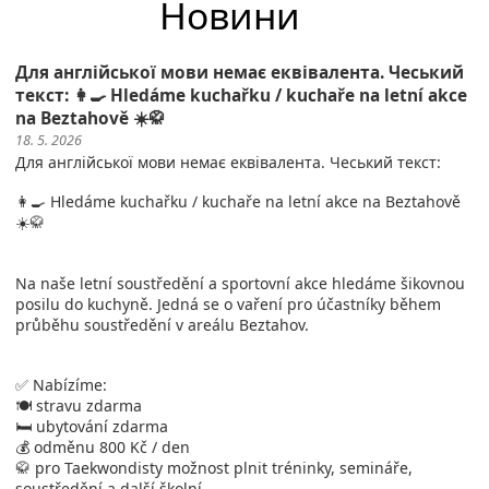
Новини
Для англійської мови немає еквівалента. Чеський
текст: 👩‍🍳 Hledáme kuchařku / kuchaře na letní akce
na Beztahově ☀️🥋
18. 5. 2026
Для англійської мови немає еквівалента. Чеський текст:
👩‍🍳 Hledáme kuchařku / kuchaře na letní akce na Beztahově
☀️🥋
Na naše letní soustředění a sportovní akce hledáme šikovnou
posilu do kuchyně. Jedná se o vaření pro účastníky během
průběhu soustředění v areálu Beztahov.
✅ Nabízíme:
🍽️ stravu zdarma
🛏️ ubytování zdarma
💰 odměnu 800 Kč / den
🥋 pro Taekwondisty možnost plnit tréninky, semináře,
soustředění a další školní ...