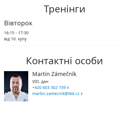
Тренінги
Вівторок
16:15 - 17:30
від 10. купу
Контактні особи
Martin Zámečník
VIII. дан
+420 603 302 739
martin.zamecnik@tkd.cz