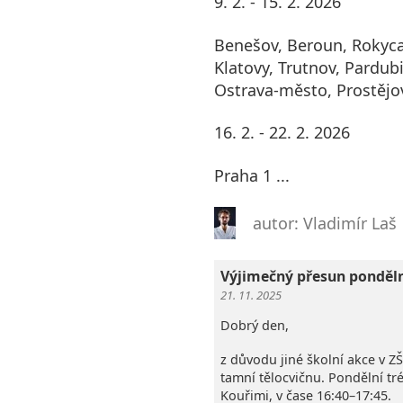
9. 2. - 15. 2. 2026
Benešov, Beroun, Rokyca
Klatovy, Trutnov, Pardubi
Ostrava-město, Prostějo
16. 2. - 22. 2. 2026
Praha 1 ...
autor: Vladimír Laš
Výjimečný přesun ponděl
21. 11. 2025
Dobrý den,
z důvodu jiné školní akce v Z
tamní tělocvičnu. Pondělní t
Kouřimi, v čase 16:40–17:45.