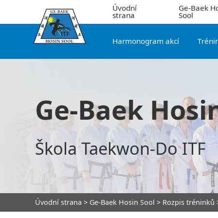
Úvodní
Ge-Baek Ho
strana
Sool
Harmonogram akcí
Tréni
Ge-Baek Hosin
Škola Taekwon-Do ITF
Úvodní strana
>
Ge-Baek Hosin Sool
>
Rozpis tréninků
>