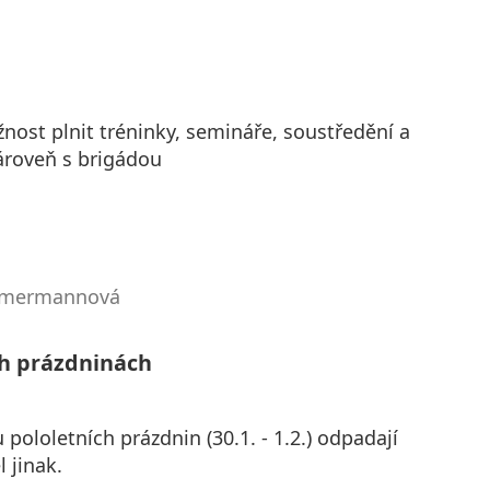
ost plnit tréninky, semináře, soustředění a
zároveň s brigádou
immermannová
ch prázdninách
ololetních prázdnin (30.1. - 1.2.) odpadají
l jinak.