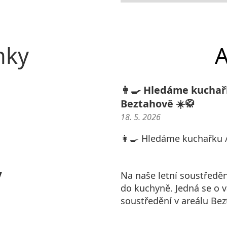
nky
A
👩‍🍳 Hledáme kuchař
Beztahově ☀️🥋
18. 5. 2026
👩‍🍳 Hledáme kuchařku /
y
Na naše letní soustředě
do kuchyně. Jedná se o 
soustředění v areálu Bez