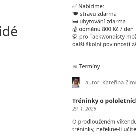
✅ Nabízíme:
🍽️ stravu zdarma
🛏️ ubytování zdarma
idé
💰 odměnu 800 Kč / den
🥋 pro Taekwondisty možn
další školní povinnosti 
📅 Termíny ...
autor: Kateřina Z
Tréninky o pololetní
29. 1. 2026
O prodlouženém víkendu p
tréninky, neřekne-li učite