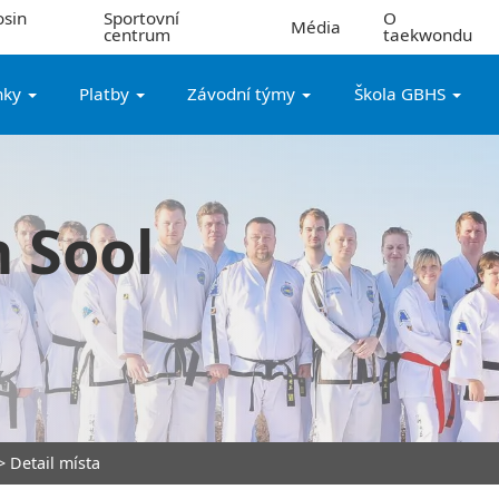
sin
Sportovní
O
Média
centrum
taekwondu
nky
Platby
Závodní týmy
Škola GBHS
 Sool
 Detail místa