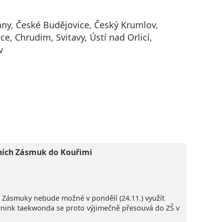
ny, České Budějovice, Český Krumlov,
ce, Chrudim, Svitavy, Ústí nad Orlicí,
v
ních Zásmuk do Kouřimi
Š Zásmuky nebude možné v pondělí (24.11.) využít
rénink taekwonda se proto výjimečně přesouvá do ZŠ v