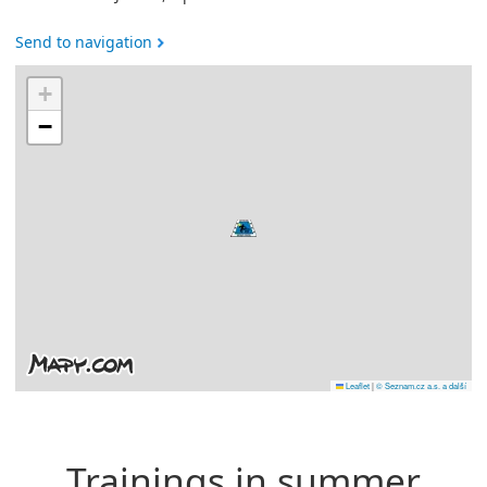
Send to navigation
+
−
Leaflet
|
© Seznam.cz a.s. a další
Trainings in summer