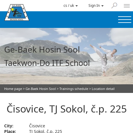
cs / uk
Sign In
Ge-Baek Hosin Sool
Taekwon-Do ITF School
Home page
>
Ge-Baek Hosin Sool
>
Trainings schedule
> Location detail
Čisovice, TJ Sokol, č.p. 225
City:
Čisovice
Place:
TJ Sokol, č.p. 225