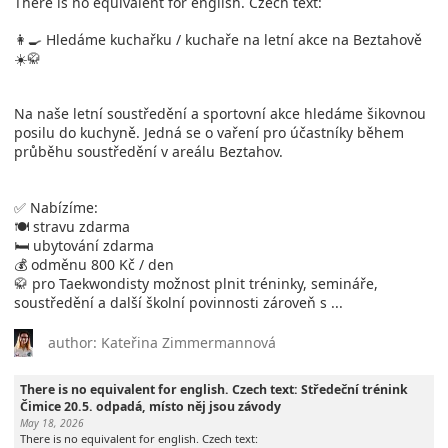
There is no equivalent for english. Czech text:
👩‍🍳 Hledáme kuchařku / kuchaře na letní akce na Beztahově
☀️🥋
Na naše letní soustředění a sportovní akce hledáme šikovnou
posilu do kuchyně. Jedná se o vaření pro účastníky během
průběhu soustředění v areálu Beztahov.
✅ Nabízíme:
🍽️ stravu zdarma
🛏️ ubytování zdarma
💰 odměnu 800 Kč / den
🥋 pro Taekwondisty možnost plnit tréninky, semináře,
soustředění a další školní povinnosti zároveň s ...
author: Kateřina Zimmermannová
There is no equivalent for english. Czech text: Středeční trénink
Čimice 20.5. odpadá, místo něj jsou závody
May 18, 2026
There is no equivalent for english. Czech text: