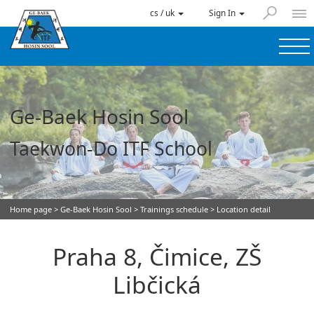
cs / uk
Sign In
Ge-Baek Hosin Sool
Taekwon-Do ITF School
Home page
>
Ge-Baek Hosin Sool
>
Trainings schedule
> Location detail
Praha 8, Čimice, ZŠ
Libčická