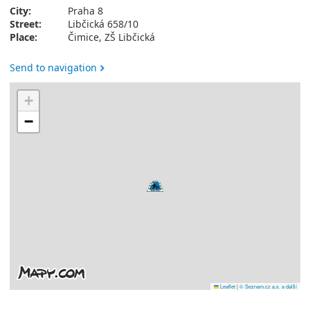
City:
Praha 8
Street:
Libčická 658/10
Place:
Čimice, ZŠ Libčická
Send to navigation
+
−
Leaflet
|
© Seznam.cz a.s. a další