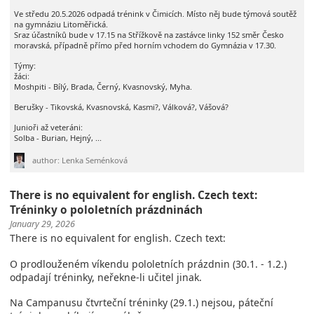
Ve středu 20.5.2026 odpadá trénink v Čimicích. Místo něj bude týmová soutěž
na gymnáziu Litoměřická.
Sraz účastníků bude v 17.15 na Střížkově na zastávce linky 152 směr Česko
moravská, případně přímo před horním vchodem do Gymnázia v 17.30.
Týmy:
žáci:
Moshpiti - Bílý, Brada, Černý, Kvasnovský, Myha.
Berušky - Tikovská, Kvasnovská, Kasmi?, Válková?, Vášová?
Junioři až veteráni:
Solba - Burian, Hejný, ...
author: Lenka Seménková
There is no equivalent for english. Czech text:
Tréninky o pololetních prázdninách
January 29, 2026
There is no equivalent for english. Czech text:
O prodlouženém víkendu pololetních prázdnin (30.1. - 1.2.)
odpadají tréninky, neřekne-li učitel jinak.
Na Campanusu čtvrteční tréninky (29.1.) nejsou, páteční