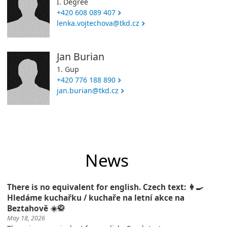
I. Degree
+420 608 089 407
lenka.vojtechova@tkd.cz
Jan Burian
1. Gup
+420 776 188 890
jan.burian@tkd.cz
News
There is no equivalent for english. Czech text: 👩‍🍳
Hledáme kuchařku / kuchaře na letní akce na
Beztahově ☀️🥋
May 18, 2026