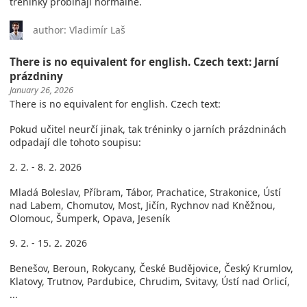
tréninky probíhají normálně.
author: Vladimír Laš
There is no equivalent for english. Czech text: Jarní
prázdniny
January 26, 2026
There is no equivalent for english. Czech text:
Pokud učitel neurčí jinak, tak tréninky o jarních prázdninách
odpadají dle tohoto soupisu:
2. 2. - 8. 2. 2026
Mladá Boleslav, Příbram, Tábor, Prachatice, Strakonice, Ústí
nad Labem, Chomutov, Most, Jičín, Rychnov nad Kněžnou,
Olomouc, Šumperk, Opava, Jeseník
9. 2. - 15. 2. 2026
Benešov, Beroun, Rokycany, České Budějovice, Český Krumlov,
Klatovy, Trutnov, Pardubice, Chrudim, Svitavy, Ústí nad Orlicí,
...