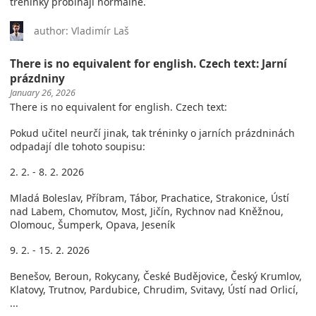
tréninky probíhají normálně.
author: Vladimír Laš
There is no equivalent for english. Czech text: Jarní
prázdniny
January 26, 2026
There is no equivalent for english. Czech text:
Pokud učitel neurčí jinak, tak tréninky o jarních prázdninách
odpadají dle tohoto soupisu:
2. 2. - 8. 2. 2026
Mladá Boleslav, Příbram, Tábor, Prachatice, Strakonice, Ústí
nad Labem, Chomutov, Most, Jičín, Rychnov nad Kněžnou,
Olomouc, Šumperk, Opava, Jeseník
9. 2. - 15. 2. 2026
Benešov, Beroun, Rokycany, České Budějovice, Český Krumlov,
Klatovy, Trutnov, Pardubice, Chrudim, Svitavy, Ústí nad Orlicí,
...