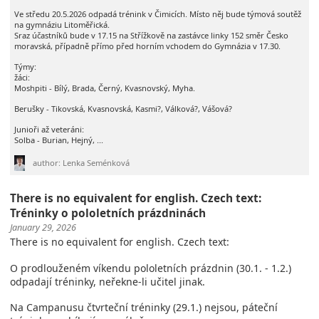
Ve středu 20.5.2026 odpadá trénink v Čimicích. Místo něj bude týmová soutěž
na gymnáziu Litoměřická.
Sraz účastníků bude v 17.15 na Střížkově na zastávce linky 152 směr Česko
moravská, případně přímo před horním vchodem do Gymnázia v 17.30.
Týmy:
žáci:
Moshpiti - Bílý, Brada, Černý, Kvasnovský, Myha.
Berušky - Tikovská, Kvasnovská, Kasmi?, Válková?, Vášová?
Junioři až veteráni:
Solba - Burian, Hejný, ...
author: Lenka Seménková
There is no equivalent for english. Czech text:
Tréninky o pololetních prázdninách
January 29, 2026
There is no equivalent for english. Czech text:
O prodlouženém víkendu pololetních prázdnin (30.1. - 1.2.)
odpadají tréninky, neřekne-li učitel jinak.
Na Campanusu čtvrteční tréninky (29.1.) nejsou, páteční