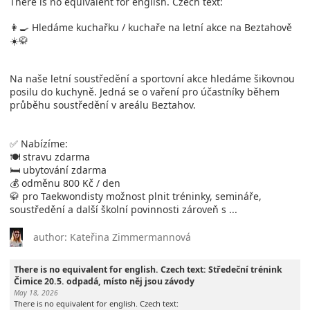
There is no equivalent for english. Czech text:
👩‍🍳 Hledáme kuchařku / kuchaře na letní akce na Beztahově
☀️🥋
Na naše letní soustředění a sportovní akce hledáme šikovnou
posilu do kuchyně. Jedná se o vaření pro účastníky během
průběhu soustředění v areálu Beztahov.
✅ Nabízíme:
🍽️ stravu zdarma
🛏️ ubytování zdarma
💰 odměnu 800 Kč / den
🥋 pro Taekwondisty možnost plnit tréninky, semináře,
soustředění a další školní povinnosti zároveň s ...
author: Kateřina Zimmermannová
There is no equivalent for english. Czech text: Středeční trénink
Čimice 20.5. odpadá, místo něj jsou závody
May 18, 2026
There is no equivalent for english. Czech text: