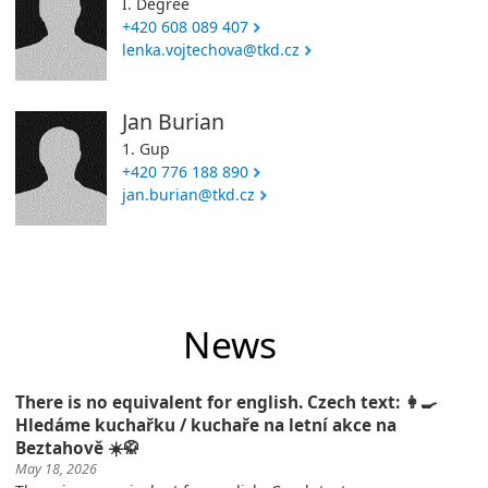
I. Degree
+420 608 089 407
lenka.vojtechova@tkd.cz
Jan Burian
1. Gup
+420 776 188 890
jan.burian@tkd.cz
News
There is no equivalent for english. Czech text: 👩‍🍳
Hledáme kuchařku / kuchaře na letní akce na
Beztahově ☀️🥋
May 18, 2026