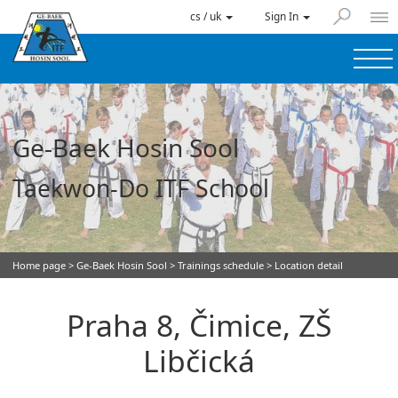
cs / uk
Sign In
Ge-Baek Hosin Sool
Taekwon-Do ITF School
Home page
>
Ge-Baek Hosin Sool
>
Trainings schedule
> Location detail
Praha 8, Čimice, ZŠ
Libčická