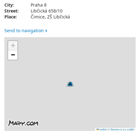
City:
Praha 8
Street:
Libčická 658/10
Place:
Čimice, ZŠ Libčická
Send to navigation
+
−
Leaflet
|
© Seznam.cz a.s. a další