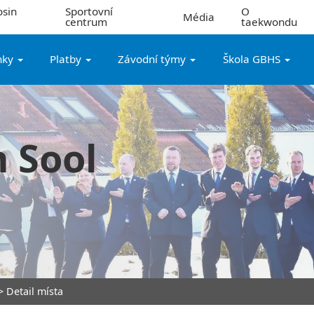
sin
Sportovní
O
Média
centrum
taekwondu
nky
Platby
Závodní týmy
Škola GBHS
 Sool
 Detail místa