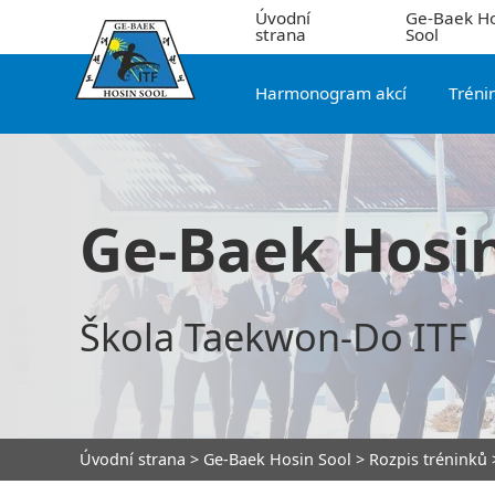
Úvodní
Ge-Baek Ho
strana
Sool
Harmonogram akcí
Tréni
Ge-Baek Hosin
Škola Taekwon-Do ITF
Úvodní strana
>
Ge-Baek Hosin Sool
>
Rozpis tréninků
>