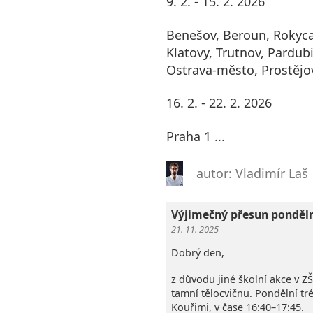
9. 2. - 15. 2. 2026
Benešov, Beroun, Rokyca
Klatovy, Trutnov, Pardubi
Ostrava-město, Prostějo
16. 2. - 22. 2. 2026
Praha 1 ...
autor: Vladimír Laš
Výjimečný přesun ponděl
21. 11. 2025
Dobrý den,
z důvodu jiné školní akce v Z
tamní tělocvičnu. Pondělní t
Kouřimi, v čase 16:40–17:45.