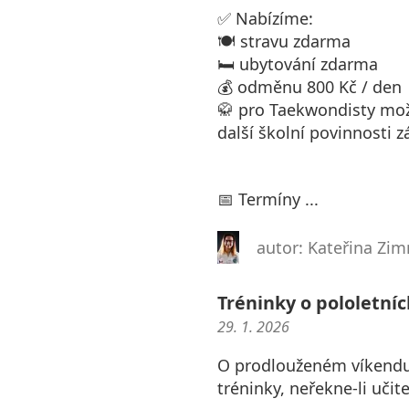
✅ Nabízíme:
🍽️ stravu zdarma
🛏️ ubytování zdarma
💰 odměnu 800 Kč / den
🥋 pro Taekwondisty možn
další školní povinnosti 
📅 Termíny ...
autor: Kateřina Z
Tréninky o pololetní
29. 1. 2026
O prodlouženém víkendu p
tréninky, neřekne-li učite