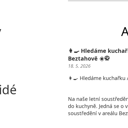
y
A
👩‍🍳 Hledáme kuchař
Beztahově ☀️🥋
18. 5. 2026
👩‍🍳 Hledáme kuchařku /
idé
Na naše letní soustředě
do kuchyně. Jedná se o 
soustředění v areálu Bez