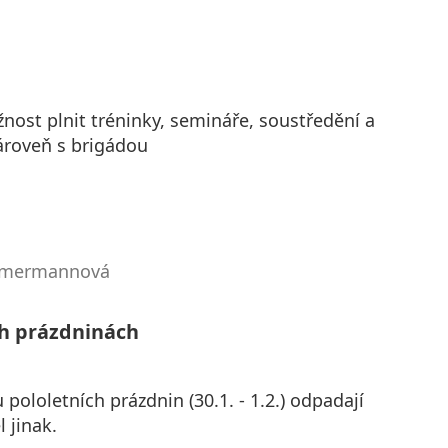
ost plnit tréninky, semináře, soustředění a
zároveň s brigádou
immermannová
ch prázdninách
ololetních prázdnin (30.1. - 1.2.) odpadají
l jinak.