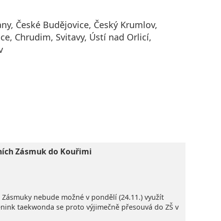
ny, České Budějovice, Český Krumlov,
ce, Chrudim, Svitavy, Ústí nad Orlicí,
v
ních Zásmuk do Kouřimi
Š Zásmuky nebude možné v pondělí (24.11.) využít
rénink taekwonda se proto výjimečně přesouvá do ZŠ v