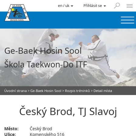
en / uk
Přihlásit se
Ge-Baek Hosin Sool
Škola Taekwon-Do ITF
Úvodní strana
>
Ge-Baek Hosin Sool
>
Rozpis tréninků
> Detail místa
Český Brod, TJ Slavoj
Město:
Český Brod
Ulice:
Komenského 516