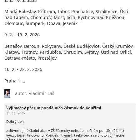
Mladá Boleslav, Příbram, Tábor, Prachatice, Strakonice, Ústí
nad Labem, Chomutov, Most, Jičín, Rychnov nad Kněžnou,
Olomouc, Šumperk, Opava, Jeseník
9. 2. - 15. 2. 2026
Benešov, Beroun, Rokycany, České Budějovice, Český Krumlov,
Klatovy, Trutnov, Pardubice, Chrudim, Svitavy, Ústí nad Orlicí,
Ostrava-město, Prostějov
16. 2. - 22. 2. 2026
Praha 1 ...
autor: Vladimír Laš
Výjimečný přesun pondělních Zásmuk do Kouřimi
21. 11. 2025
Dobrý den,
z důvodu jiné školní akce v ZŠ Zásmuky nebude možné v pondělí (24.11.)
využít tamní tělocvičnu. Pondělní trénink taekwonda se proto výjimečně
přesouvá do ZŠ v Kouřimi, v čase 16:40–17:45.