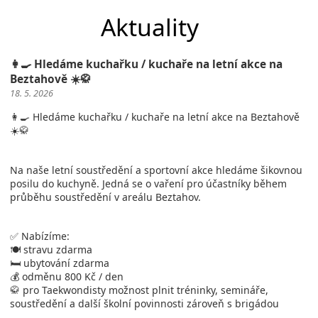
Aktuality
👩‍🍳 Hledáme kuchařku / kuchaře na letní akce na
Beztahově ☀️🥋
18. 5. 2026
👩‍🍳 Hledáme kuchařku / kuchaře na letní akce na Beztahově
☀️🥋
Na naše letní soustředění a sportovní akce hledáme šikovnou
posilu do kuchyně. Jedná se o vaření pro účastníky během
průběhu soustředění v areálu Beztahov.
✅ Nabízíme:
🍽️ stravu zdarma
🛏️ ubytování zdarma
💰 odměnu 800 Kč / den
🥋 pro Taekwondisty možnost plnit tréninky, semináře,
soustředění a další školní povinnosti zároveň s brigádou