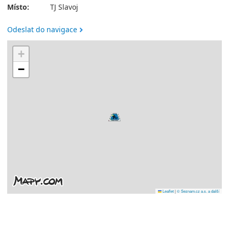
Místo:
TJ Slavoj
Odeslat do navigace
+
−
Leaflet
|
© Seznam.cz a.s. a další