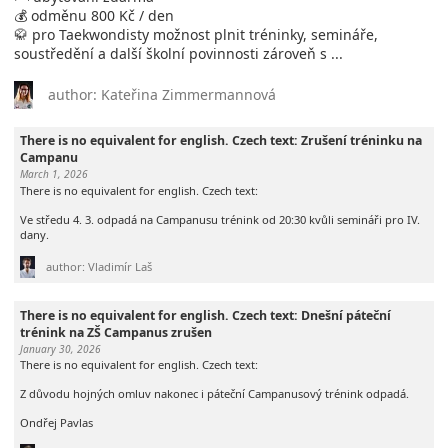
💰 odměnu 800 Kč / den
🥋 pro Taekwondisty možnost plnit tréninky, semináře,
soustředění a další školní povinnosti zároveň s ...
author: Kateřina Zimmermannová
There is no equivalent for english. Czech text: Zrušení tréninku na
Campanu
March 1, 2026
There is no equivalent for english. Czech text:
Ve středu 4. 3. odpadá na Campanusu trénink od 20:30 kvůli semináři pro IV.
dany.
author: Vladimír Laš
There is no equivalent for english. Czech text: Dnešní páteční
trénink na ZŠ Campanus zrušen
January 30, 2026
There is no equivalent for english. Czech text:
Z důvodu hojných omluv nakonec i páteční Campanusový trénink odpadá.
Ondřej Pavlas