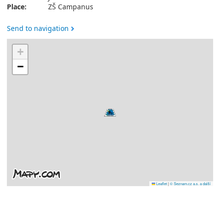
Place:
ZŠ Campanus
Send to navigation
+
−
Leaflet
|
© Seznam.cz a.s. a další