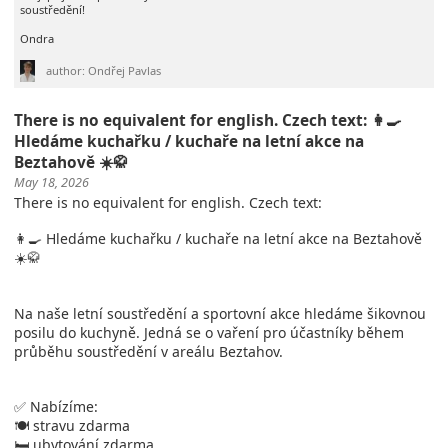
soustředění!
Ondra
author: Ondřej Pavlas
There is no equivalent for english. Czech text: 👩‍🍳
Hledáme kuchařku / kuchaře na letní akce na
Beztahově ☀️🥋
May 18, 2026
There is no equivalent for english. Czech text:
👩‍🍳 Hledáme kuchařku / kuchaře na letní akce na Beztahově
☀️🥋
Na naše letní soustředění a sportovní akce hledáme šikovnou
posilu do kuchyně. Jedná se o vaření pro účastníky během
průběhu soustředění v areálu Beztahov.
✅ Nabízíme:
🍽️ stravu zdarma
🛏️ ubytování zdarma