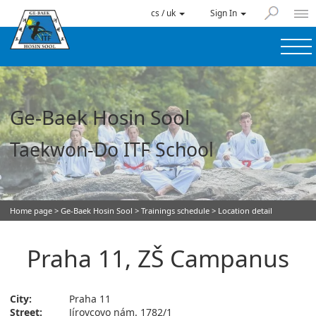
cs / uk
Sign In
Ge-Baek Hosin Sool
Taekwon-Do ITF School
Home page
>
Ge-Baek Hosin Sool
>
Trainings schedule
> Location detail
Praha 11, ZŠ Campanus
City:
Praha 11
Street:
Jírovcovo nám. 1782/1