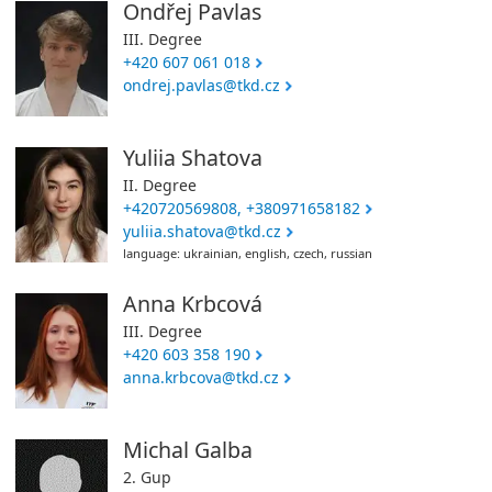
Ondřej Pavlas
III. Degree
+420 607 061 018
ondrej.pavlas@tkd.cz
Yuliia Shatova
II. Degree
+420720569808, +380971658182
yuliia.shatova@tkd.cz
language: ukrainian, english, czech, russian
Anna Krbcová
III. Degree
+420 603 358 190
anna.krbcova@tkd.cz
Michal Galba
2. Gup