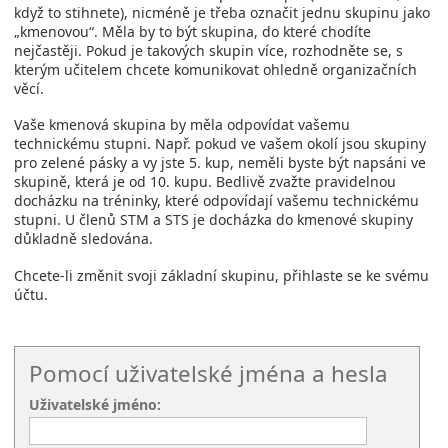
když to stihnete), nicméně je třeba označit jednu skupinu jako
„kmenovou“. Měla by to být skupina, do které chodíte
nejčastěji. Pokud je takových skupin více, rozhodněte se, s
kterým učitelem chcete komunikovat ohledně organizačních
věcí.
Vaše kmenová skupina by měla odpovídat vašemu
technickému stupni. Např. pokud ve vašem okolí jsou skupiny
pro zelené pásky a vy jste 5. kup, neměli byste být napsáni ve
skupině, která je od 10. kupu. Bedlivě zvažte pravidelnou
docházku na tréninky, které odpovídají vašemu technickému
stupni. U členů STM a STS je docházka do kmenové skupiny
důkladně sledována.
Chcete-li změnit svoji základní skupinu, přihlaste se ke svému
účtu.
Pomocí uživatelské jména a hesla
Uživatelské jméno: