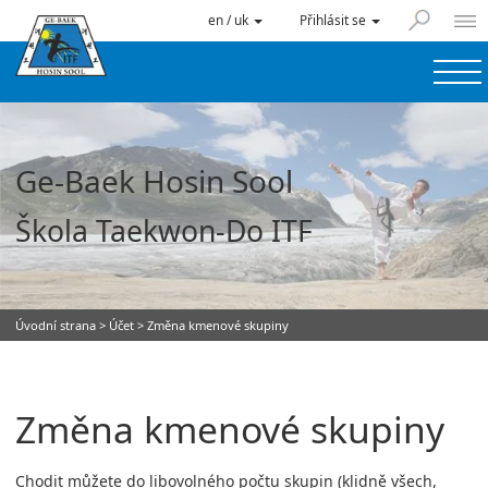
en / uk
Přihlásit se
Ge-Baek Hosin Sool
Škola Taekwon-Do ITF
Úvodní strana
>
Účet
> Změna kmenové skupiny
Změna kmenové skupiny
Chodit můžete do libovolného počtu skupin (klidně všech,