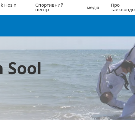
k Hosin
Спортивний
Про
медіа
центр
таеквондо
 Sool