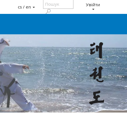
Увійти
cs / en