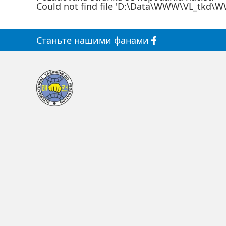
Could not find file 'D:\Data\WWW\VL_tkd\
Станьте
нашими
фанами