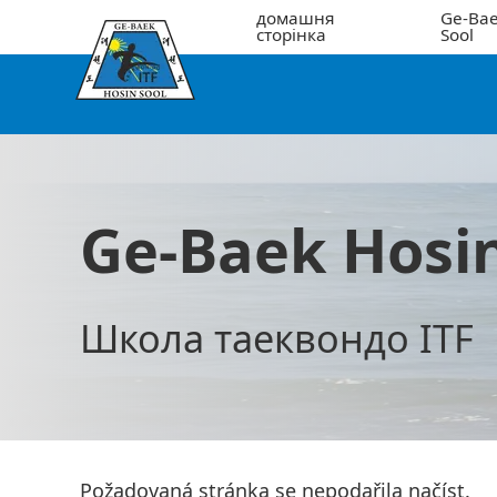
домашня
Ge-Bae
сторінка
Sool
Ge-Baek Hosin
Школа таеквондо ITF
Požadovaná stránka se nepodařila načíst.