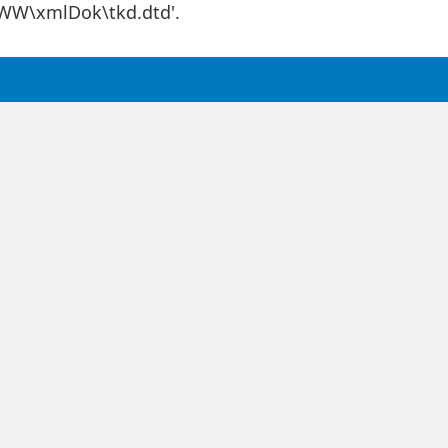
WWW\xmlDok\tkd.dtd'.