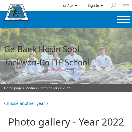
cs / uk
Sign In
Ge-Baek Hosin Sool
Taekwon-Do ITF School
Home page
>
Media
>
Photo gallery
> 2022
Choose another year
Photo gallery - Year 2022