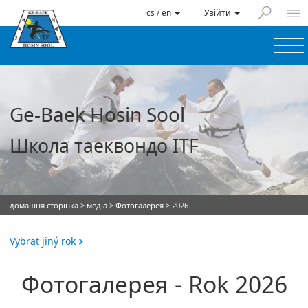
cs / en
Увійти
Ge-Baek Hosin Sool
Школа таеквондо ITF
домашня сторінка
>
медіа
>
Фотогалерея
> 2026
Vybrat jiný rok
Фотогалерея - Rok 2026