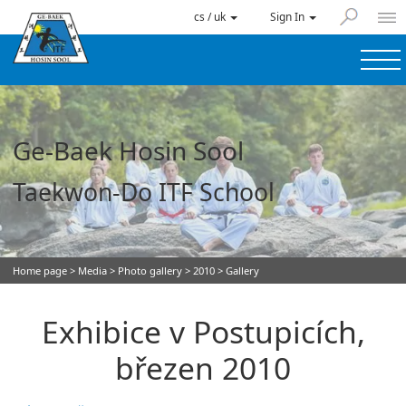
cs / uk
Sign In
Ge-Baek Hosin Sool
Taekwon-Do ITF School
Home page
>
Media
>
Photo gallery
>
2010
> Gallery
Exhibice v Postupicích,
březen 2010