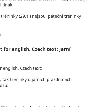
l jinak.
réninky (29.1.) nejsou, páteční tréninky
š
 for english. Czech text: Jarní
r english. Czech text:
, tak tréninky o jarních prázdninách
isu: