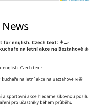
News
 for english. Czech text: 👩‍🍳
uchaře na letní akce na Beztahově ☀️
r english. Czech text:
 kuchaře na letní akce na Beztahově ☀️🥋
ní a sportovní akce hledáme šikovnou posilu
vaření pro účastníky během průběhu