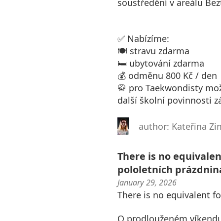
soustředění v areálu Bez
✅ Nabízíme:
🍽️ stravu zdarma
🛏️ ubytování zdarma
💰 odměnu 800 Kč / den
🥋 pro Taekwondisty možn
další školní povinnosti zá
author: Kateřina 
There is no equivalen
pololetních prázdnin
January 29, 2026
There is no equivalent fo
O prodlouženém víkendu p