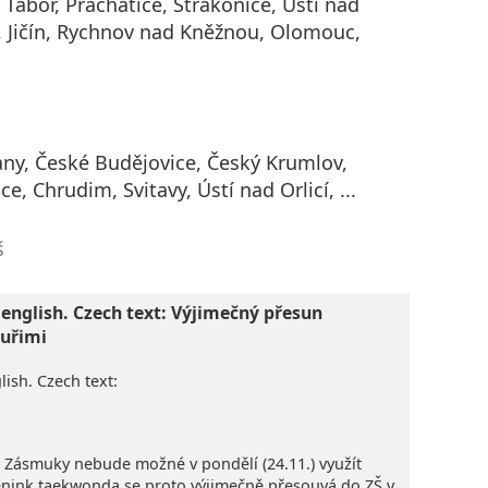
 Tábor, Prachatice, Strakonice, Ústí nad
 Jičín, Rychnov nad Kněžnou, Olomouc,
ny, České Budějovice, Český Krumlov,
e, Chrudim, Svitavy, Ústí nad Orlicí, ...
š
 english. Czech text: Výjimečný přesun
uřimi
lish. Czech text:
Š Zásmuky nebude možné v pondělí (24.11.) využít
rénink taekwonda se proto výjimečně přesouvá do ZŠ v