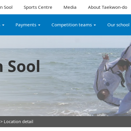
n Sool
Sports Centre
Media
About Taekwon-do
s
Payments
Competition teams
Our school
 Sool
> Location detail