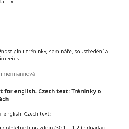
tahov.
ost plnit tréninky, semináře, soustředění a
roveň s ...
Zimmermannová
t for english. Czech text: Tréninky o
ách
r english. Czech text:
ololetních prázdnin (30.1. - 1.2.) odpadají