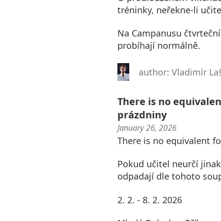
tréninky, neřekne-li učite
Na Campanusu čtvrteční t
probíhají normálně.
author: Vladimír La
There is no equivalent
prázdniny
January 26, 2026
There is no equivalent fo
Pokud učitel neurčí jinak
odpadají dle tohoto soup
2. 2. - 8. 2. 2026