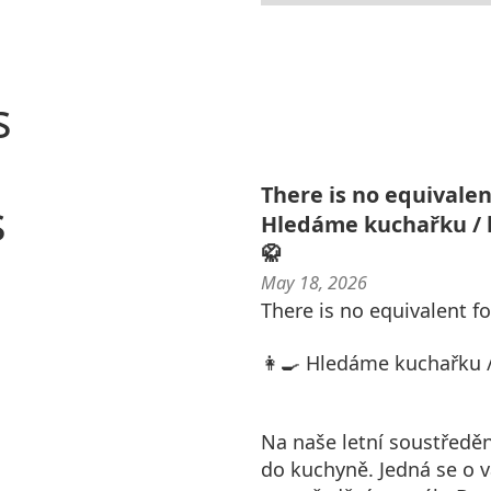
s
There is no equivalent
s
Hledáme kuchařku / k
🥋
May 18, 2026
There is no equivalent fo
👩‍🍳 Hledáme kuchařku /
Na naše letní soustředě
do kuchyně. Jedná se o 