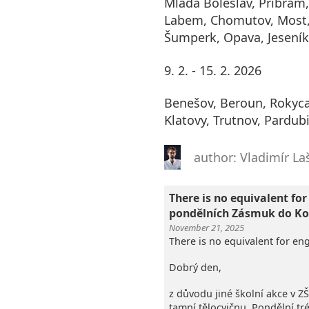
Mladá Boleslav, Příbram,
Labem, Chomutov, Most,
Šumperk, Opava, Jeseník
9. 2. - 15. 2. 2026
Benešov, Beroun, Rokyca
Klatovy, Trutnov, Pardubic
author: Vladimír La
There is no equivalent for
pondělních Zásmuk do Ko
November 21, 2025
There is no equivalent for eng
Dobrý den,
z důvodu jiné školní akce v Z
tamní tělocvičnu. Pondělní t