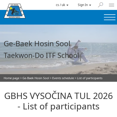
cs / uk
Sign In
Ge-Baek Hosin Sool
Taekwon-Do ITF School
Home page
>
Ge-Baek Hosin Sool
>
Events schedule
> List of participants
GBHS VYSOČINA TUL 2026
- List of participants