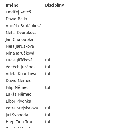
Jméno
Disciplíny
Ondřej Antoš
David Bella
Anděla Brotánková
Nella Dvořáková
Jan Chaloupka
Nela Jarušková
Nina Jarušková
Lucie Jiříčková
tul
Vojtěch Juránek
tul
Adéla Kounková
tul
David Němec
Filip Němec
tul
Lukáš Němec
Libor Pivonka
Petra Stejskalová
tul
Jiří Svoboda
tul
Hiep Tien Tran
tul