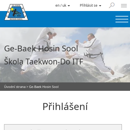
en / uk
Přihlásit se
Ge-Baek Hosin Sool
Škola Taekwon-Do ITF
Úvodní strana
> Ge-Baek Hosin Sool
Přihlášení