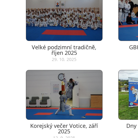
Velké podzimní tradičně,
GBH
říjen 2025
29. 10. 2025
Korejský večer Votice, září
Dny 
2025
12. 9. 2025