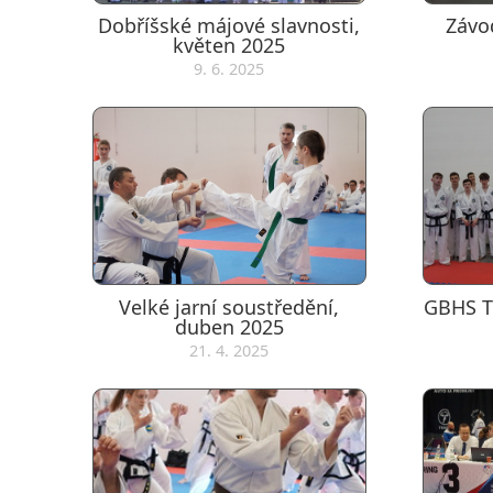
Dobříšské májové slavnosti,
Závo
květen 2025
9. 6. 2025
Velké jarní soustředění,
GBHS T
duben 2025
21. 4. 2025