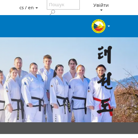
Увійти
cs / en