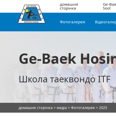
домашня
Ge-Bae
сторінка
Sool
Фотогалерея
Відеогале
Ge-Baek Hosin
Школа таеквондо ITF
домашня сторінка
>
медіа
>
Фотогалерея
> 2025