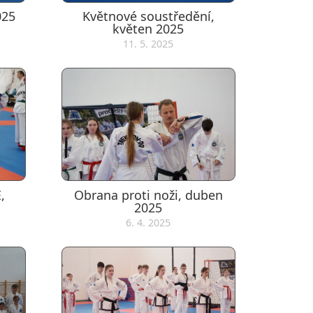
025
Květnové soustředění,
květen 2025
11. 5. 2025
,
Obrana proti noži, duben
2025
6. 4. 2025