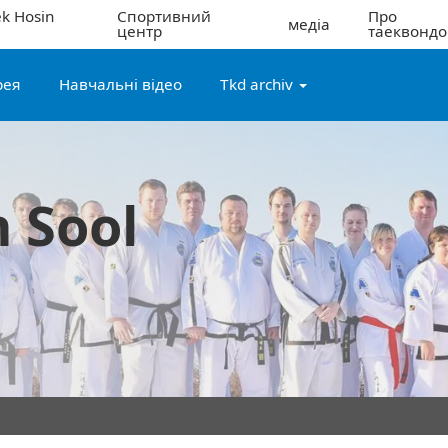
k Hosin
Спортивний
Про
медіа
центр
таеквондо
рея
Навчальні відео
Tkd archiv
 Sool