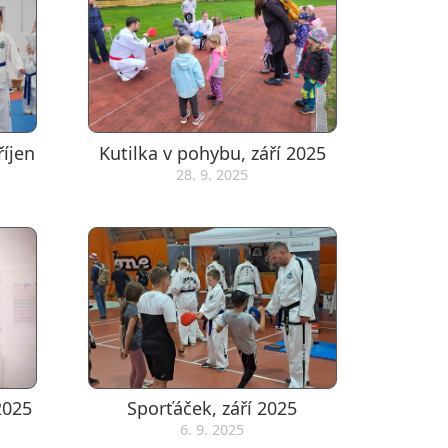
íjen
Kutilka v pohybu, září 2025
28. 9. 2025
2025
Sporťáček, září 2025
6. 9. 2025