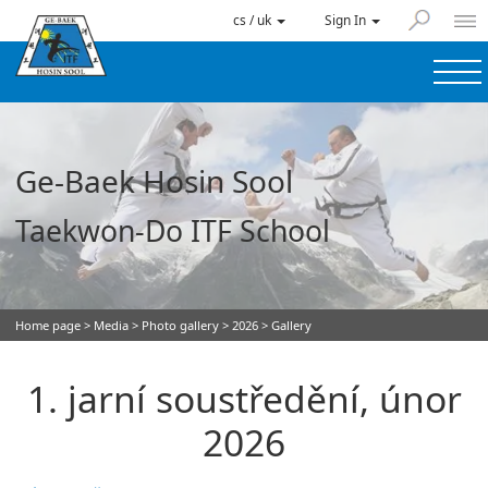
cs / uk
Sign In
Ge-Baek Hosin Sool
Taekwon-Do ITF School
Home page
>
Media
>
Photo gallery
>
2026
> Gallery
1. jarní soustředění, únor
2026