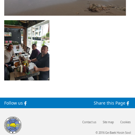
Follow us
Share this Page
Contact us
Site map
Cookies
© 2016 Ge-Baek Hosin Sool