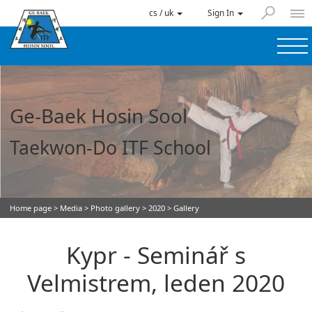
cs / uk
Sign In
Ge-Baek Hosin Sool
Taekwon-Do ITF School
Home page
>
Media
>
Photo gallery
>
2020
> Gallery
Kypr - Seminář s
Velmistrem, leden 2020