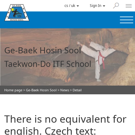
cs / uk
Sign In
Ge-Baek Hosin Sool
Taekwon-Do ITF School
Home page
>
Ge-Baek Hosin Sool
>
News
> Detail
There is no equivalent for
english. Czech text: