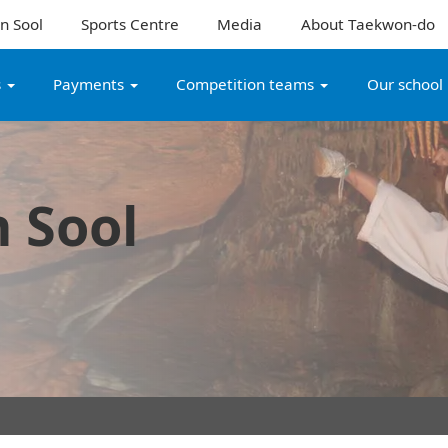
n Sool
Sports Centre
Media
About Taekwon-do
s
Payments
Competition teams
Our school
 Sool