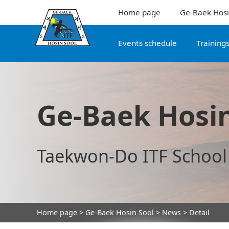
Home page
Ge-Baek Hosi
Events schedule
Training
Ge-Baek Hosin
Taekwon-Do ITF School
Home page
>
Ge-Baek Hosin Sool
>
News
> Detail