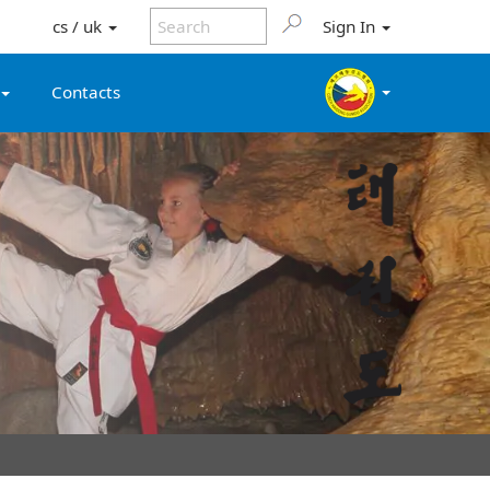
cs / uk
Sign In
Contacts