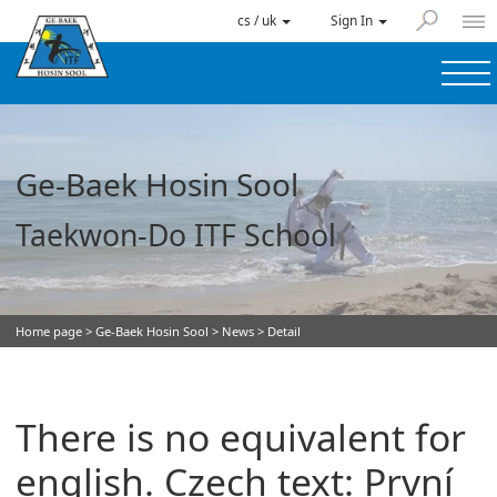
cs / uk
Sign In
Ge-Baek Hosin Sool
Taekwon-Do ITF School
Home page
>
Ge-Baek Hosin Sool
>
News
> Detail
There is no equivalent for
english. Czech text: První